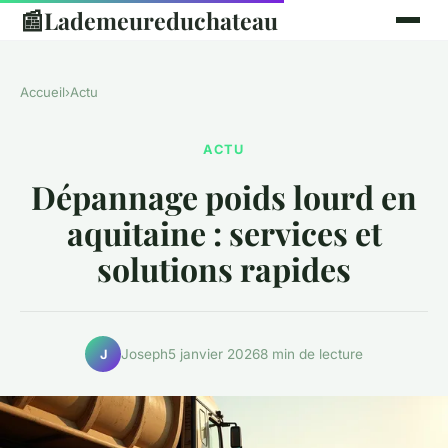
📰
Lademeureduchateau
Accueil
›
Actu
ACTU
Dépannage poids lourd en
aquitaine : services et
solutions rapides
Joseph
5 janvier 2026
8 min de lecture
J