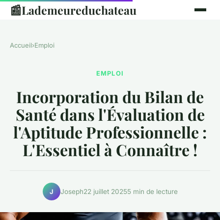
📰
Lademeureduchateau
Accueil
›
Emploi
EMPLOI
Incorporation du Bilan de
Santé dans l'Évaluation de
l'Aptitude Professionnelle :
L'Essentiel à Connaître !
Joseph
22 juillet 2025
5 min de lecture
J