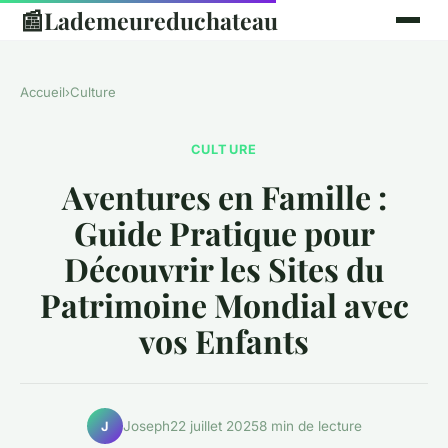
📰
Lademeureduchateau
Accueil
›
Culture
CULTURE
Aventures en Famille :
Guide Pratique pour
Découvrir les Sites du
Patrimoine Mondial avec
vos Enfants
Joseph
22 juillet 2025
8 min de lecture
J