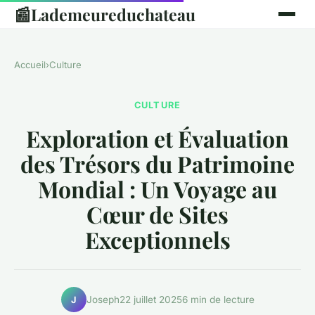
📰
Lademeureduchateau
Accueil
›
Culture
CULTURE
Exploration et Évaluation
des Trésors du Patrimoine
Mondial : Un Voyage au
Cœur de Sites
Exceptionnels
Joseph
22 juillet 2025
6 min de lecture
J