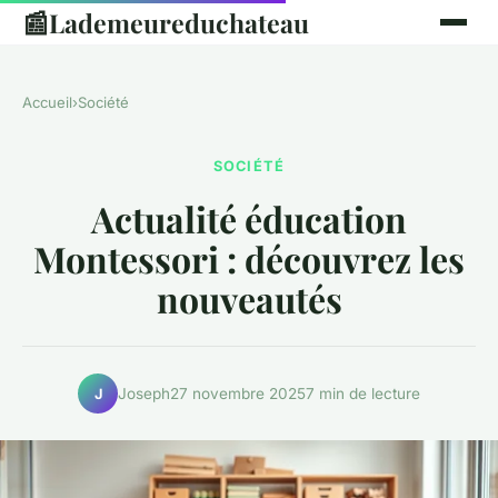
📰
Lademeureduchateau
Accueil
›
Société
SOCIÉTÉ
Actualité éducation
Montessori : découvrez les
nouveautés
Joseph
27 novembre 2025
7 min de lecture
J